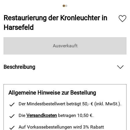
Restaurierung der Kronleuchter in
Harsefeld
Ausverkauft
Beschreibung
Beim Aufräumen des Dachbodens wurde im Pfarrhaus in
Harsefeld ein erstaunlicher Fund gemacht. Die Gemeinde ist
auf die Überreste von Kronleuchtern gestoßen. Vermutlich
Allgemeine Hinweise zur Bestellung
sahen dieKronleuchter durch die Korrosion einfach
unansehnlich aus, wurden kurzerhand ausgemustert und
Der Mindestbestellwert beträgt 50,- € (inkl. MwSt.).
auf dem Pfarrhausboden verstaut.
Die
Versandkosten
betragen 10,50 €.
Bei diesen Kronleuchtern wurde eine Bestandsaufnahme
Auf Vorkassebestellungen wird 3% Rabatt
gemacht, wo sich herausstellte, daß die Kronleuchter