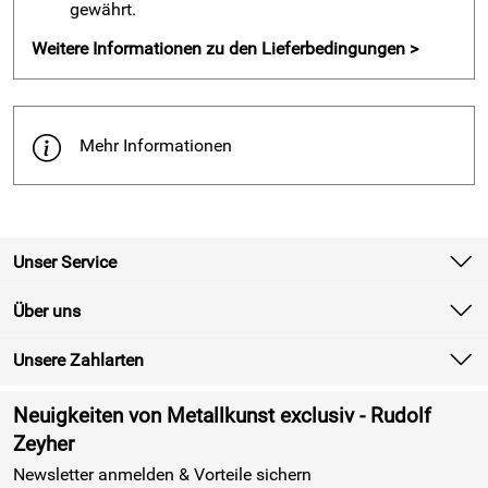
gewährt.
annähernd komplett waren und in einem verhältnismäßig
guten Zustand waren. Sie waren nur wenig verbeult, bzw.
Weitere Informationen zu den Lieferbedingungen >
zerdrückt und die Spannungsrißkorrosion hielt sich auch in
Grenzen.
So wurden diese Leuchter geborgen und Fachgerecht
Mehr Informationen
restauriert.
Seit einigen Jahen erstrahlen diese Leuchter nun wieder in
Ihrem würdigem Glanz.
Unser Service
Kontakt
Über uns
Batterieverordnung
Unsere Zahlarten
Newsletter
Retourenabwicklung
Neuigkeiten von Metallkunst exclusiv - Rudolf
Lieferbedingungen
Zeyher
Newsletter anmelden & Vorteile sichern
Kundenlogin