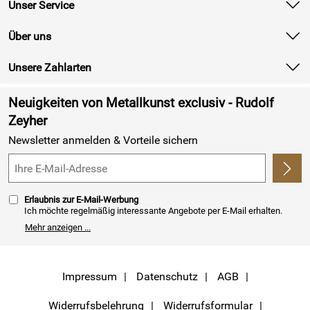
Unser Service
Kontakt
Über uns
Batterieverordnung
Unsere Zahlarten
Newsletter
Retourenabwicklung
Neuigkeiten von Metallkunst exclusiv - Rudolf
Lieferbedingungen
Zeyher
Newsletter anmelden & Vorteile sichern
Kundenlogin
Erlaubnis zur E-Mail-Werbung
Ich möchte regelmäßig interessante Angebote per E-Mail erhalten.
Meine E-Mail-Adresse wird nicht an andere Unternehmen
Mehr anzeigen ...
weitergegeben. Zu statistischen Zwecken wird in anonymer Form
ausgewertet, welche Links im Newsletter geklickt werden. Dabei ist
nicht erkennbar, welche konkrete Person geklickt hat. Diese
Einwilligung zur Nutzung meiner E-Mail- Adresse für Werbezwecke
kann ich jederzeit mit Wirkung für die Zukunft widerrufen, indem ich
Impressum
Datenschutz
AGB
den Link "Abmelden" am Ende des Newsletters anklicke oder die Option
Newsletter im Mitgliederbereich deaktiviere. Die
Datenschutzerklärung
habe ich zur Kenntnis genommen.
Widerrufsbelehrung
Widerrufsformular