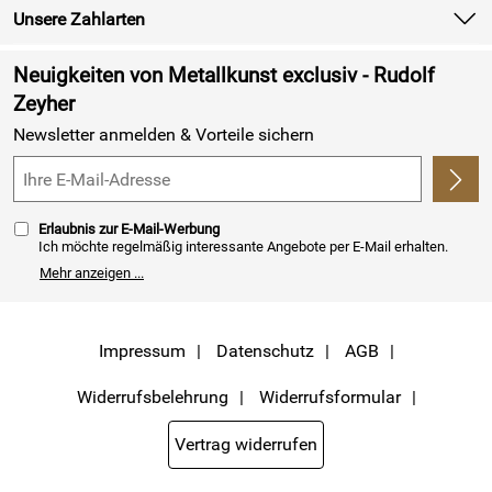
Unsere Zahlarten
Newsletter
Retourenabwicklung
Neuigkeiten von Metallkunst exclusiv - Rudolf
Lieferbedingungen
Zeyher
Newsletter anmelden & Vorteile sichern
Kundenlogin
Erlaubnis zur E-Mail-Werbung
Ich möchte regelmäßig interessante Angebote per E-Mail erhalten.
Meine E-Mail-Adresse wird nicht an andere Unternehmen
Mehr anzeigen ...
weitergegeben. Zu statistischen Zwecken wird in anonymer Form
ausgewertet, welche Links im Newsletter geklickt werden. Dabei ist
nicht erkennbar, welche konkrete Person geklickt hat. Diese
Einwilligung zur Nutzung meiner E-Mail- Adresse für Werbezwecke
kann ich jederzeit mit Wirkung für die Zukunft widerrufen, indem ich
Impressum
Datenschutz
AGB
den Link "Abmelden" am Ende des Newsletters anklicke oder die Option
Newsletter im Mitgliederbereich deaktiviere. Die
Datenschutzerklärung
habe ich zur Kenntnis genommen.
Widerrufsbelehrung
Widerrufsformular
Vertrag widerrufen