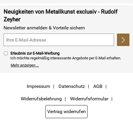
Retourenabwicklung
Neuigkeiten von Metallkunst exclusiv - Rudolf
Lieferbedingungen
Zeyher
Newsletter anmelden & Vorteile sichern
Kundenlogin
Erlaubnis zur E-Mail-Werbung
Ich möchte regelmäßig interessante Angebote per E-Mail erhalten.
Meine E-Mail-Adresse wird nicht an andere Unternehmen
Mehr anzeigen ...
weitergegeben. Zu statistischen Zwecken wird in anonymer Form
ausgewertet, welche Links im Newsletter geklickt werden. Dabei ist
nicht erkennbar, welche konkrete Person geklickt hat. Diese
Einwilligung zur Nutzung meiner E-Mail- Adresse für Werbezwecke
kann ich jederzeit mit Wirkung für die Zukunft widerrufen, indem ich
Impressum
Datenschutz
AGB
den Link "Abmelden" am Ende des Newsletters anklicke oder die Option
Newsletter im Mitgliederbereich deaktiviere. Die
Datenschutzerklärung
habe ich zur Kenntnis genommen.
Widerrufsbelehrung
Widerrufsformular
Vertrag widerrufen