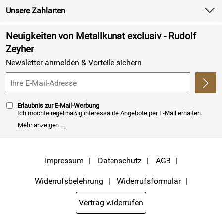
Batterieverordnung
Unsere Zahlarten
Newsletter
Retourenabwicklung
Neuigkeiten von Metallkunst exclusiv - Rudolf
Lieferbedingungen
Zeyher
Newsletter anmelden & Vorteile sichern
Kundenlogin
Erlaubnis zur E-Mail-Werbung
Ich möchte regelmäßig interessante Angebote per E-Mail erhalten.
Meine E-Mail-Adresse wird nicht an andere Unternehmen
Mehr anzeigen ...
weitergegeben. Zu statistischen Zwecken wird in anonymer Form
ausgewertet, welche Links im Newsletter geklickt werden. Dabei ist
nicht erkennbar, welche konkrete Person geklickt hat. Diese
Einwilligung zur Nutzung meiner E-Mail- Adresse für Werbezwecke
kann ich jederzeit mit Wirkung für die Zukunft widerrufen, indem ich
Impressum
Datenschutz
AGB
den Link "Abmelden" am Ende des Newsletters anklicke oder die Option
Newsletter im Mitgliederbereich deaktiviere. Die
Datenschutzerklärung
habe ich zur Kenntnis genommen.
Widerrufsbelehrung
Widerrufsformular
Vertrag widerrufen