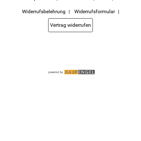
den Link "Abmelden" am Ende des Newsletters anklicke oder die Option
Newsletter im Mitgliederbereich deaktiviere. Die
Datenschutzerklärung
habe ich zur Kenntnis genommen.
Widerrufsbelehrung
Widerrufsformular
Vertrag widerrufen