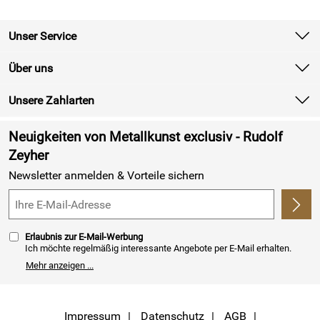
Unser Service
Kontakt
Über uns
Batterieverordnung
Unsere Zahlarten
Newsletter
Retourenabwicklung
Neuigkeiten von Metallkunst exclusiv - Rudolf
Lieferbedingungen
Zeyher
Newsletter anmelden & Vorteile sichern
Kundenlogin
Erlaubnis zur E-Mail-Werbung
Ich möchte regelmäßig interessante Angebote per E-Mail erhalten.
Meine E-Mail-Adresse wird nicht an andere Unternehmen
Mehr anzeigen ...
weitergegeben. Zu statistischen Zwecken wird in anonymer Form
ausgewertet, welche Links im Newsletter geklickt werden. Dabei ist
nicht erkennbar, welche konkrete Person geklickt hat. Diese
Einwilligung zur Nutzung meiner E-Mail- Adresse für Werbezwecke
kann ich jederzeit mit Wirkung für die Zukunft widerrufen, indem ich
Impressum
Datenschutz
AGB