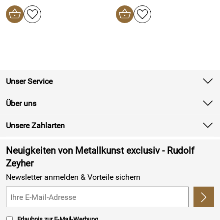
Unser Service
Kontakt
Über uns
Batterieverordnung
Unsere Zahlarten
Newsletter
Retourenabwicklung
Neuigkeiten von Metallkunst exclusiv - Rudolf
Lieferbedingungen
Zeyher
Newsletter anmelden & Vorteile sichern
Kundenlogin
Erlaubnis zur E-Mail-Werbung