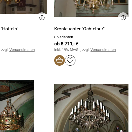
"Hotteln"
Kronleuchter "Ochtelbur"
8 Varianten
ab 8.711,- €
 zzgl.
Versandkosten
inkl. 19% MwSt., zzgl.
Versandkosten